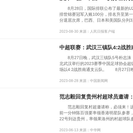
8月28日，国际排联公布了最新的U2
排世锦赛冠军入账100分，排名升至第一，
分退居次席，巴西、日本和美国队分列3至5
2023-08-30 来源：人民日报客户端
中超联赛：武汉三镇队4:2战
8月27日晚，武汉三镇队5号朴志洙
北武汉举行的2023赛季中国足球协会超
场以4:2战胜南通支云队。 8月27日晚，
2023-08-28 来源：中国新闻网
范志毅回复贵州村超球员邀请：
范志毅回复村超邀请称，必须来！这
前一分钟陈百强要率领香港明星队参赛
22号到达贵州，率领果洛州的村超球队参赛
2023-06-13 来源：中华网