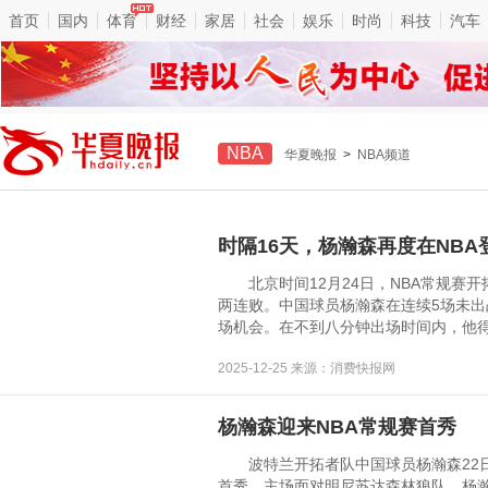
首页
国内
体育
财经
家居
社会
娱乐
时尚
科技
汽车
NBA
华夏晚报
>
NBA频道
时隔16天，杨瀚森再度在NBA
北京时间12月24日，NBA常规赛开拓
两连败。中国球员杨瀚森在连续5场未出
场机会。在不到八分钟出场时间内，他得到
2025-12-25 来源：消费快报网
杨瀚森迎来NBA常规赛首秀
波特兰开拓者队中国球员杨瀚森22日
首秀。主场面对明尼苏达森林狼队，杨瀚