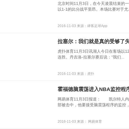
北京时间11月3日，在今天凌晨结束的
以1-1的比分战平里昂。本场比赛对于尤..
2016-11-03 来源：肆客足球App
拉塞尔：我们就是真的受够了
虎扑体育11月3日讯湖人今日在客场以12
连胜。丹吉洛-拉塞尔赛后说：“我们...
2016-11-03 来源：虎扑
霍福德脑震荡进入NBA监控程
网易体育11月3日报道： 凯尔特人
部被击中，他要接受脑震荡程序的监控，将
2016-11-03 来源： 网易体育