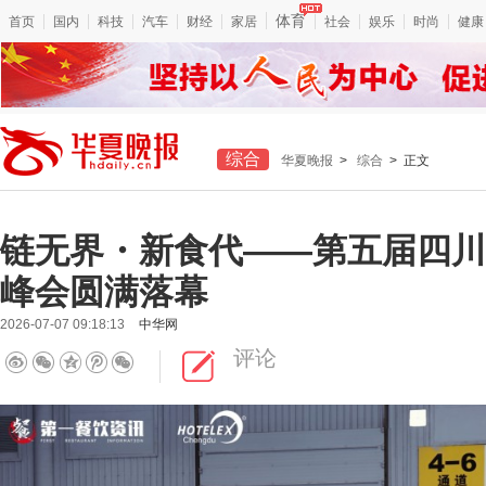
体育
首页
国内
科技
汽车
财经
家居
社会
娱乐
时尚
健康
综合
华夏晚报
>
综合
> 正文
链无界・新食代——第五届四川
峰会圆满落幕
2026-07-07 09:18:13
中华网
评论