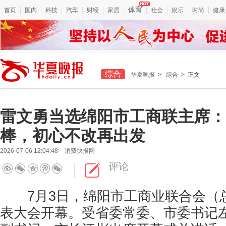
体育
首页
国内
科技
汽车
财经
家居
社会
娱乐
时尚
健康
综合
华夏晚报
>
综合
> 正文
雷文勇当选绵阳市工商联主席：
棒，初心不改再出发
2026-07-06 12:04:48
消费快报网
评论
7月3日，绵阳市工商业联合会（
表大会开幕。受省委常委、市委书记