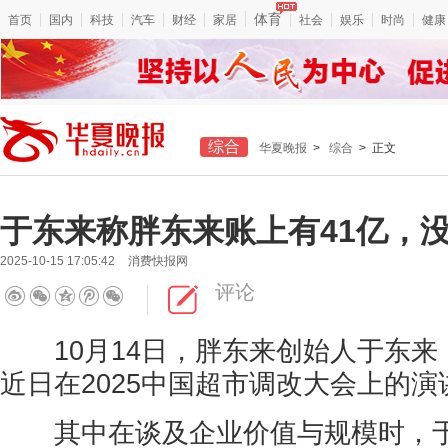
体育
首页
国内
科技
汽车
财经
家居
社会
娱乐
时尚
健康
综合
华夏晚报
>
综合
> 正文
于东来称胖东来账上有41亿，
2025-10-15 17:05:42
消费快报网
评论
10月14日，胖东来创始人于东来
近日在2025中国超市调改大会上的演
其中在谈及企业价值与规模时，于