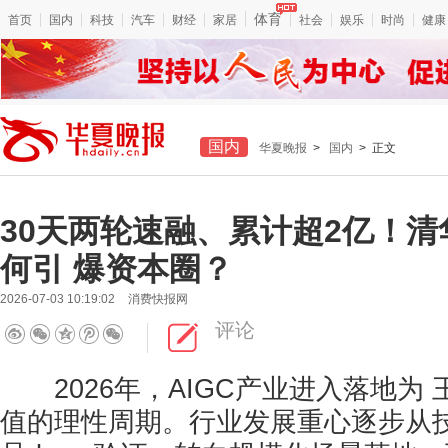
体育
首页
国内
科技
汽车
财经
家居
社会
娱乐
时尚
健康
国内
华夏晚报
>
国内
> 正文
30天两轮速融、累计超2亿！
何引 爆资本圈？
2026-07-03 10:19:02
消费快报网
评论
2026年，AIGC产业进入落地为
值的理性周期。行业发展重心逐步从