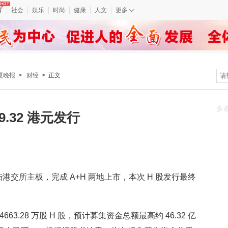
育
社会
娱乐
时尚
健康
人文
更多
夏晚报
>
财经
> 正文
多
.32 港元发行
交所主板，完成 A+H 两地上市，本次 H 股发行最终
.28 万股 H 股，预计募集资金总额最高约 46.32 亿