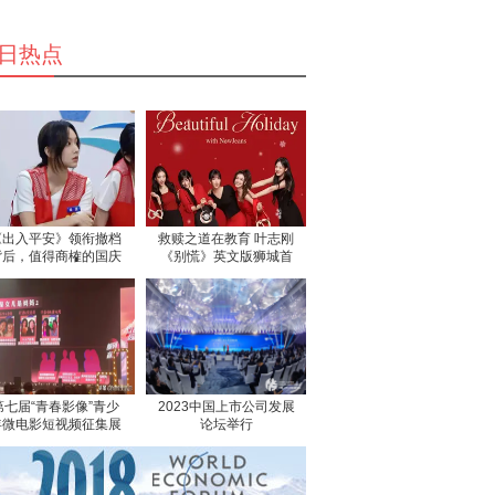
日热点
《出入平安》领衔撤档
救赎之道在教育 叶志刚
背后，值得商榷的国庆
《别慌》英文版狮城首
档“打包
发
第七届“青春影像”青少
2023中国上市公司发展
年微电影短视频征集展
论坛举行
示活