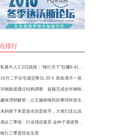
点排行
私募牛人汇2日战报：“锋行天下”狂赚8.41%夺日冠
10月二手住宅成交降31.35％ 新政满月一居室反成“香
河钢集团通过结构调整 超额完成全年钢铁产能压减
趣味理财解密：让王健林悔药的事同样发生在你身上
央妈接下来是放水还是收手，大佬们这么说
酒企三季报：行业强劲复苏 金种子酒逆势下滑净利跌
银行三季度排名生变