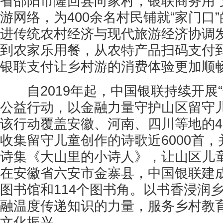
省邵阳市隆回县向家村，银联商务用“
游网络，为400余名村民铺就“家门口
进传统农村经济与现代旅游经济协调
到农家乐用餐，从农特产品扫码支付
银联支付让乡村游的消费体验更加顺
自2019年起，中国银联持续开展“
公益行动，以金融力量守护山区留守
该行动覆盖安徽、河南、四川等地的4
收集留守儿童创作的诗歌近6000首
诗集《大山里的小诗人》，让山区儿
在安徽省六安市金寨县，中国银联建
图书馆和114个图书角。以书香浸润
融温度传递知识的力量，服务乡村教
文化振兴。