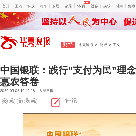
体育
首页
国内
科技
汽车
财经
家居
社会
娱乐
时尚
健康
财经
华夏晚报
>
财经
> 正文
中国银联：践行“支付为民”理念
惠农答卷
2026-05-08 16:45:18
人民日报
评论