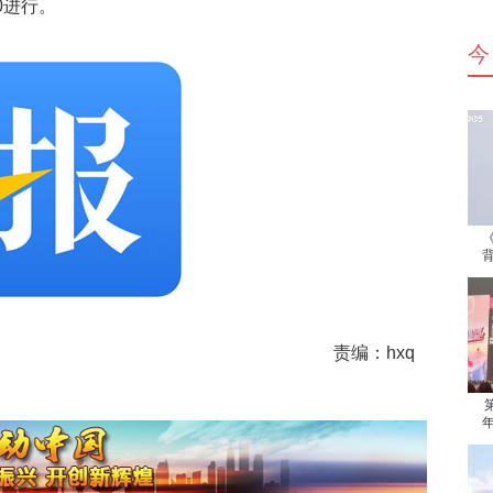
0进行。
今
责编：hxq