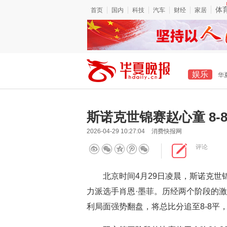
体
首页
国内
科技
汽车
财经
家居
娱乐
华
斯诺克世锦赛赵心童 8-
2026-04-29 10:27:04
消费快报网
评论
北京时间4月29日凌晨，斯诺克世锦
力派选手肖恩·墨菲。历经两个阶段的激
利局面强势翻盘，将总比分追至8-8平