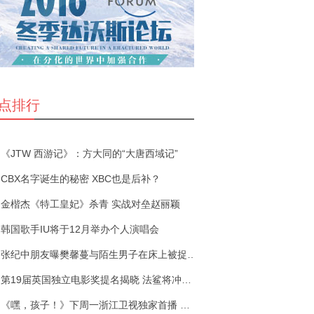
点排行
《JTW 西游记》：方大同的“大唐西域记”
CBX名字诞生的秘密 XBC也是后补？
金楷杰《特工皇妃》杀青 实战对垒赵丽颖
韩国歌手IU将于12月举办个人演唱会
张纪中朋友曝樊馨蔓与陌生男子在床上被捉奸 下一
第19届英国独立电影奖提名揭晓 法鲨将冲击影帝
《嘿，孩子！》下周一浙江卫视独家首播 展现现代人的