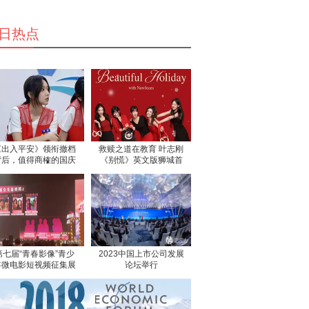
日热点
《出入平安》领衔撤档
救赎之道在教育 叶志刚
背后，值得商榷的国庆
《别慌》英文版狮城首
档“打包
发
第七届“青春影像”青少
2023中国上市公司发展
年微电影短视频征集展
论坛举行
示活