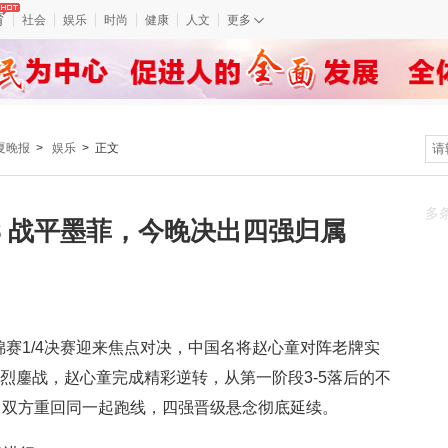
育
社会
娱乐
时尚
健康
人文
更多
夏晚报
>
娱乐
> 正文
多
8 战平墨菲，今晚决出四强归属
赛1/4决赛迎来焦点对决，中国名将赵心童对阵老牌实
烈鏖战，赵心童完成精彩逆转，从第一阶段3-5落后的不
，双方重回同一起跑线，四强晋级悬念彻底延续。