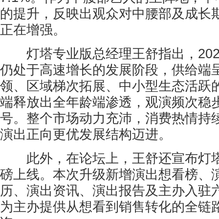
的提升，反映出观众对中腰部及成长
正在增强。
灯塔专业版总经理王舒指出，202
仍处于高速增长的发展阶段，供给端
领、区域梯次拓展、中小型生态活跃
端释放出全年龄端渗透，观演频次稳
号。整个市场动力充沛，消费热情持
演出正向更优发展结构迈进。
此外，在论坛上，王舒还宣布灯塔专
磅上线。本次升级新增演出想看榜、
历、演出资讯、演出报告及主办入驻
为主办提供从想看到销售转化的全链