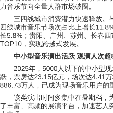
力音乐节向全量人群市场破圈。
三四线城市消费潜力快速释放。与2
四线城市音乐节场次占比上增长11.8
长5.8%；贵阳、广州、苏州、长春
TOP10，实现跨越式发展。
中小型音乐演出活跃
观演人
次超8
2025年，5000人以下的中小型
跃，票房达23.15亿元，场次达4.4
886.73万人，已成为现场音乐用户
该类演出时间多集中在暑期档，为
了丰富、高频的展演平台，加速艺人