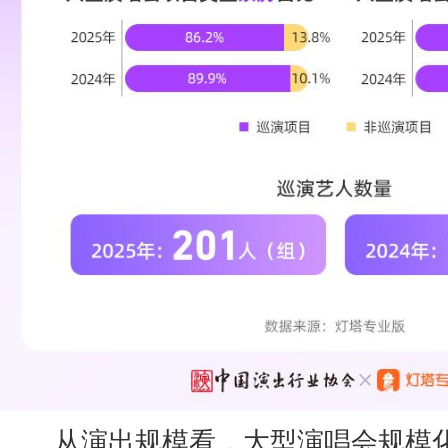
从演出规模看，大型演唱会规模化