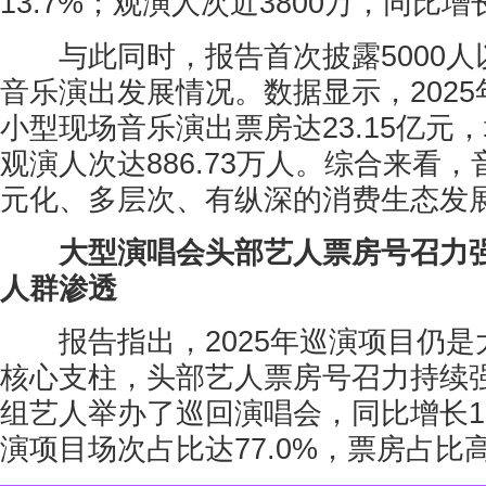
13.7%；观演人次近3800万，同比增长
与此同时，报告首次披露5000人
音乐演出发展情况。数据显示，2025年
小型现场音乐演出票房达23.15亿元，
观演人次达886.73万人。综合来看
元化、多层次、有纵深的消费生态发
大型演唱会头部艺人票房号召力
人群渗透
报告指出，2025年巡演项目仍是
核心支柱，头部艺人票房号召力持续强
组艺人举办了巡回演唱会，同比增长17
演项目场次占比达77.0%，票房占比高