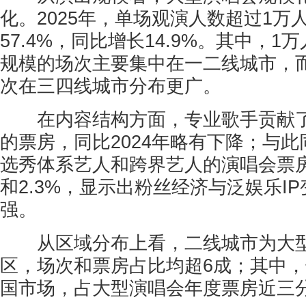
化。2025年，单场观演人数超过1万
57.4%，同比增长14.9%。其中，1
规模的场次主要集中在一二线城市，而
次在三四线城市分布更广。
在内容结构方面，专业歌手贡献了
的票房，同比2024年略有下降；与此
选秀体系艺人和跨界艺人的演唱会票房
和2.3%，显示出粉丝经济与泛娱乐I
强。
从区域分布上看，二线城市为大型
区，场次和票房占比均超6成；其中
国市场，占大型演唱会年度票房近三