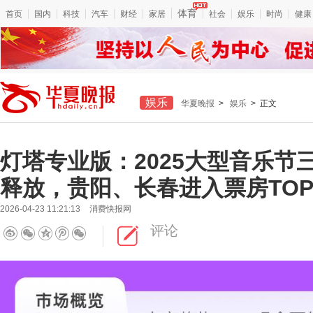
体育
首页
国内
科技
汽车
财经
家居
社会
娱乐
时尚
健康
娱乐
华夏晚报
>
娱乐
> 正文
灯塔专业版：2025大型音乐节
释放，贵阳、长春进入票房TOP
2026-04-23 11:21:13
消费快报网
评论