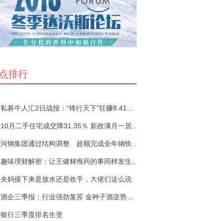
点排行
私募牛人汇2日战报：“锋行天下”狂赚8.41%夺日冠
10月二手住宅成交降31.35％ 新政满月一居室反成“香
河钢集团通过结构调整 超额完成全年钢铁产能压减
趣味理财解密：让王健林悔药的事同样发生在你身上
央妈接下来是放水还是收手，大佬们这么说
酒企三季报：行业强劲复苏 金种子酒逆势下滑净利跌
银行三季度排名生变