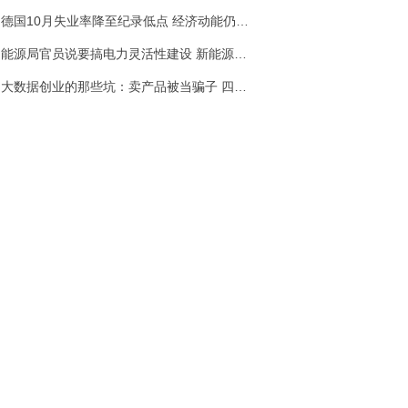
德国10月失业率降至纪录低点 经济动能仍然强劲
能源局官员说要搞电力灵活性建设 新能源消纳难
大数据创业的那些坑：卖产品被当骗子 四年不接单