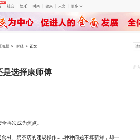
育
社会
娱乐
时尚
健康
人文
更多
夏晚报
>
财经
> 正文
多
还是选择康师傅
安全再次成为焦点。
材、奶茶店的违规操作......种种问题不算新鲜，却一