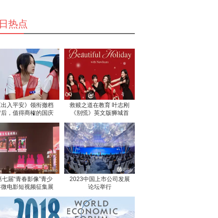
日热点
《出入平安》领衔撤档
救赎之道在教育 叶志刚
背后，值得商榷的国庆
《别慌》英文版狮城首
档“打包
发
第七届“青春影像”青少
2023中国上市公司发展
年微电影短视频征集展
论坛举行
示活