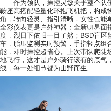
作为领队，操控灵敏关乎整个队伍的
鞍座高搭配轻量化环抱飞机把，构成
角，转向轻灵、指引清晰，女性也能单
全彩仪表更是户外神器：全新UI界面搭配
度，烈日下依旧一目了然；BSD盲区
车，胎压监测实时预警，手指轻点组
能，即时操控超省心。上次带队爬陡
地飞行，这才是户外骑行该有的底气
线，每一处细节都为山野而生。