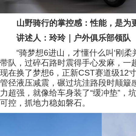
山野骑行的掌控感：性能，是为
讲述人：玲玲｜户外俱乐部领队
“骑梦想6进山，才懂什么叫‘刚柔并
带队，过碎石路时震得手心发麻，一
现在换了梦想6，正新CST赛道级12
管径液压减震，碾过坑洼路段时颠簸
力超强，就像给车身装了“缓冲垫”，
可控，抓地力稳如磐石。