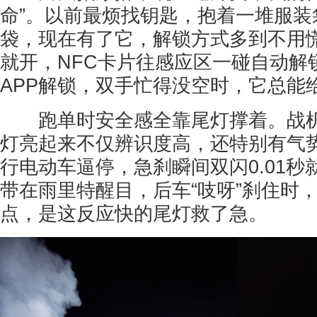
命”。以前最烦找钥匙，抱着一堆服装
袋，现在有了它，解锁方式多到不用慌
就开，NFC卡片往感应区一碰自动解
APP解锁，双手忙得没空时，它总能给
跑单时安全感全靠尾灯撑着。战机
灯亮起来不仅辨识度高，还特别有气
行电动车逼停，急刹瞬间双闪0.01秒
带在雨里特醒目，后车“吱呀”刹住时
点，是这反应快的尾灯救了急。