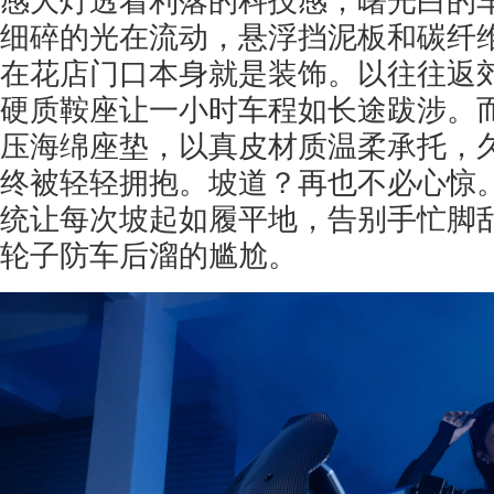
感大灯透着利落的科技感，曙光白的
细碎的光在流动，悬浮挡泥板和碳纤
在花店门口本身就是装饰。以往往返
硬质鞍座让一小时车程如长途跋涉。
压海绵座垫，以真皮材质温柔承托，
终被轻轻拥抱。坡道？再也不必心惊。
统让每次坡起如履平地，告别手忙脚
轮子防车后溜的尴尬。